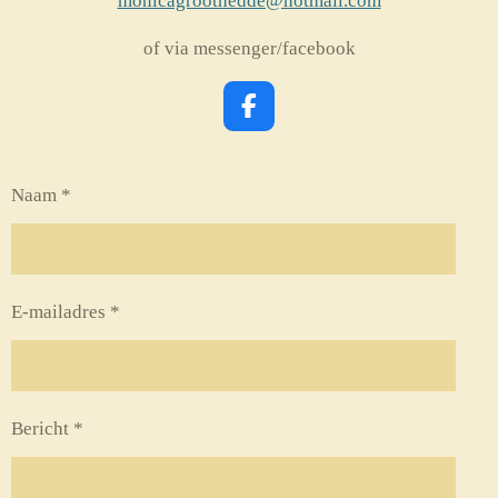
monicagroothedde@hotmail.com
of via messenger/facebook
F
a
c
e
Naam *
b
o
o
k
E-mailadres *
Bericht *