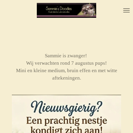
Ga
direct
naar
de
hoofdinhoud
Sammie is zwanger!
Wij verwachten rond 7 augustus pups!
Mini en kleine medium, bruin effen en met witte
aftekeningen.