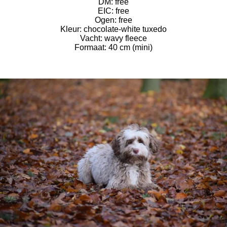
DM:
free
EIC:
free
Ogen:
free
Kleur: chocolate-white tuxedo
Vacht: wavy fleece
Formaat: 40 cm (mini)