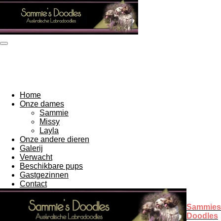
Ga
direct
naar
de
hoofdinhoud
Home
Onze dames
Sammie
Missy
Layla
Onze andere dieren
Galerij
Verwacht
Beschikbare pups
Gastgezinnen
Contact
Sammies
Doodles